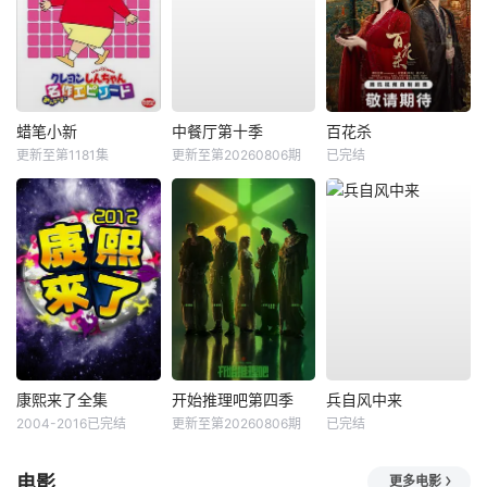
蜡笔小新
中餐厅第十季
百花杀
更新至第1181集
更新至第20260806期
已完结
康熙来了全集
开始推理吧第四季
兵自风中来
2004-2016已完结
更新至第20260806期
已完结
电影
更多电影