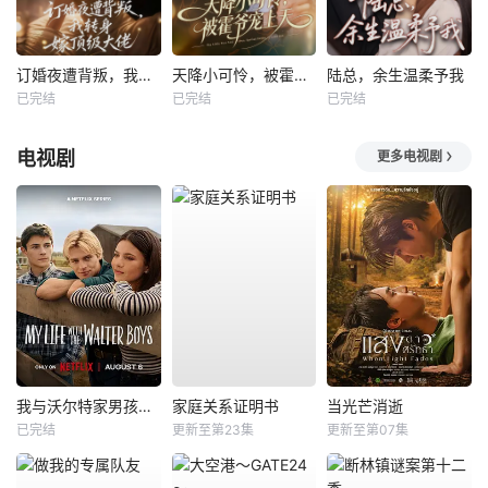
订婚夜遭背叛，我转身嫁顶级大佬
天降小可怜，被霍爷宠上天
陆总，余生温柔予我
已完结
已完结
已完结
电视剧
更多电视剧
我与沃尔特家男孩的生活第三季
家庭关系证明书
当光芒消逝
已完结
更新至第23集
更新至第07集