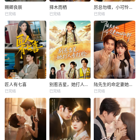
赐卿良辰
择木而栖
厉总勿缠，小可怜只想当厂妹
已完结
已完结
已完结
匠人有七喜
别惹吉星，她打人专打脸
陆先生的命定妻她飒又野
已完结
已完结
已完结