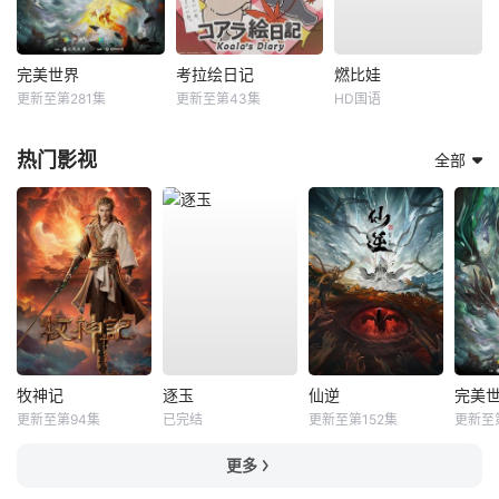
完美世界
考拉绘日记
燃比娃
更新至第281集
更新至第43集
HD国语
热门影视
全部
牧神记
逐玉
仙逆
完美
更新至第94集
已完结
更新至第152集
更新至第
更多