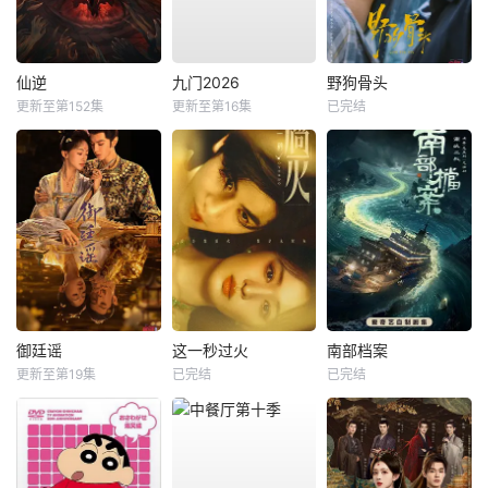
仙逆
九门2026
野狗骨头
更新至第152集
更新至第16集
已完结
御廷谣
这一秒过火
南部档案
更新至第19集
已完结
已完结