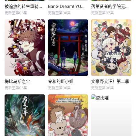
被追放的转生重骑士用游戏知识开无双
BanG Dream! YUME∞MITA
落第贤者的学院无双第二回转生，S等级作弊魔术师冒险记
更新至第06集
更新至第08集
更新至第07集
梅比乌斯之尘
令和的斑小姐
文豪野犬汪！第二季
更新至第05集
更新至第06集
更新至第06集