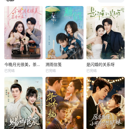
今晚月光很美，茶香四溢
溯雨信笺
是闪婚的关系呀
已完结
已完结
已完结