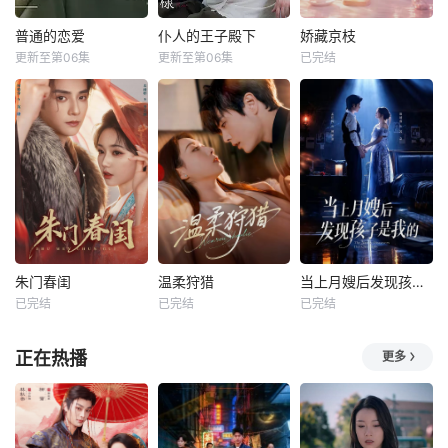
普通的恋爱
仆人的王子殿下
娇藏京枝
更新至第06集
更新至第06集
已完结
朱门春闺
温柔狩猎
当上月嫂后发现孩子是我的
已完结
已完结
已完结
正在热播
更多