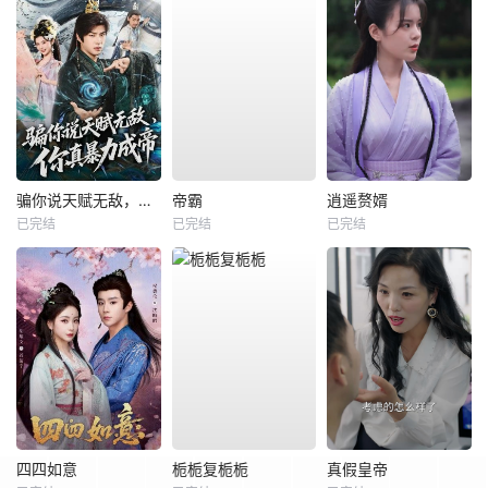
骗你说天赋无敌，你真暴力成帝
帝霸
逍遥赘婿
已完结
已完结
已完结
四四如意
栀栀复栀栀
真假皇帝