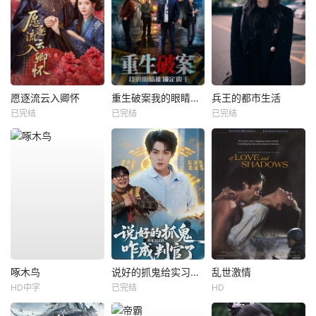
愿逐流云入卿怀
重生破案我的眼睛能锁定凶手
兵王的都市生活
已完结
已完结
已完结
啄木鸟
说好的抓鬼给实习证明，咋成判官了
乱世激情
HD中字
已完结
HD