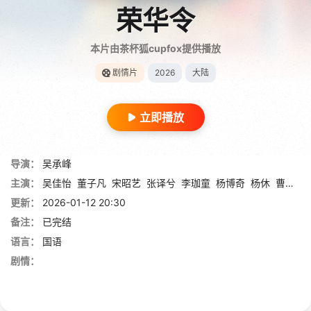
荣华令
本片由茶杯狐cupfox提供播放
剧情片
2026
大陆
立即播放
导演：
吴承峰
主演：
吴佳怡
董子凡
宋昭艺
张译兮
李珈童
杨博奇
杨休
曹艳
邵
更新：
2026-01-12 20:30
备注：
已完结
语言：
国语
剧情：