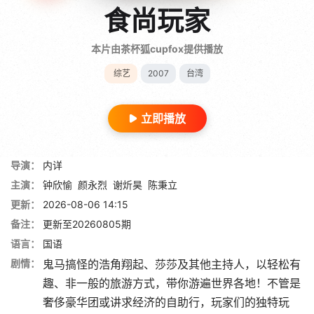
食尚玩家
本片由茶杯狐cupfox提供播放
综艺
2007
台湾
立即播放
导演：
内详
主演：
钟欣愉
颜永烈
谢炘昊
陈秉立
更新：
2026-08-06 14:15
备注：
更新至20260805期
语言：
国语
剧情：
鬼马搞怪的浩角翔起、莎莎及其他主持人，以轻松有
趣、非一般的旅游方式，带你游遍世界各地！不管是
奢侈豪华团或讲求经济的自助行，玩家们的独特玩