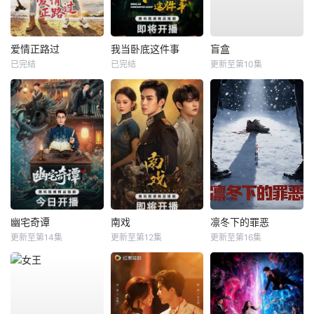
爱情正路过
我当卧底这件事
盲盒
已完结
已完结
更新至第10集
幽宅奇谭
南戏
凛冬下的罪恶
更新至第14集
更新至第12集
更新至第16集