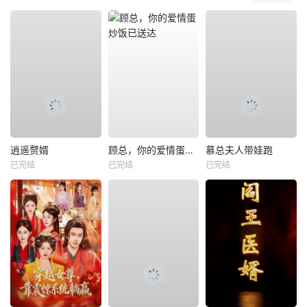
逍遥赘婿
顾总，你的爱情蛋炒饭已送达
慕总夫人带娃跑
已完结
已完结
已完结