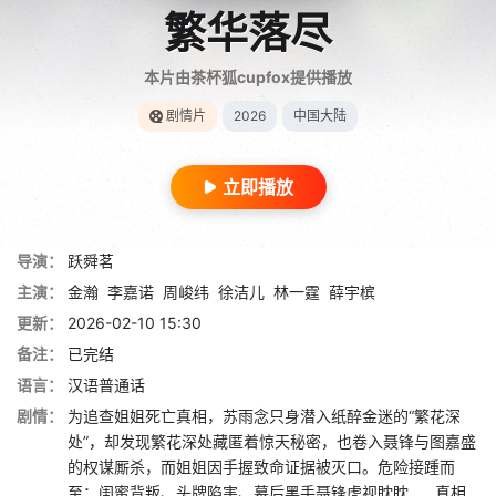
繁华落尽
本片由茶杯狐cupfox提供播放
剧情片
2026
中国大陆
立即播放
导演：
跃舜茗
主演：
金瀚
李嘉诺
周峻纬
徐洁儿
林一霆
薛宇槟
更新：
2026-02-10 15:30
备注：
已完结
语言：
汉语普通话
剧情：
为追查姐姐死亡真相，苏雨念只身潜入纸醉金迷的“繁花深
处”，却发现繁花深处藏匿着惊天秘密，也卷入聂锋与图嘉盛
的权谋厮杀，而姐姐因手握致命证据被灭口。危险接踵而
至：闺蜜背叛、头牌陷害、幕后黑手聂锋虎视眈眈……真相