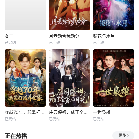
女王
月老劝合我劝分
镜花与水月
已完结
已完结
已完结
穿越70年，我靠打猎养全家
庄园保姆，成了全家白月光
一世枭雄
已完结
已完结
已完结
正在热播
更多