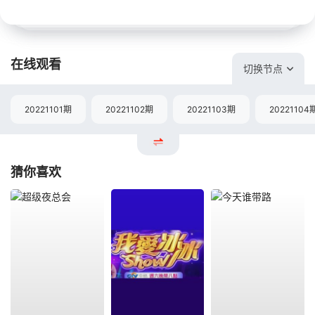
在线观看
切换节点
20221101期
20221102期
20221103期
20221104
猜你喜欢