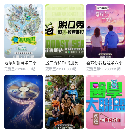
地球超新鲜第二季
脱口秀和Ta的朋友们第三季
喜欢你我也是第六季
更新至20260809期
更新至20260809期
更新至第20260809期