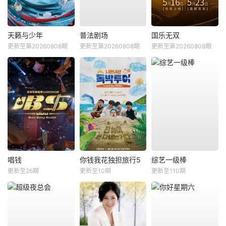
天籁与少年
普法剧场
国乐无双
更新至第20260808期
更新至第20260808期
更新至第20260808期
唱钱
你钱我花独担旅行5
综艺一级棒
更新至26期
更新至10期
更新至110期