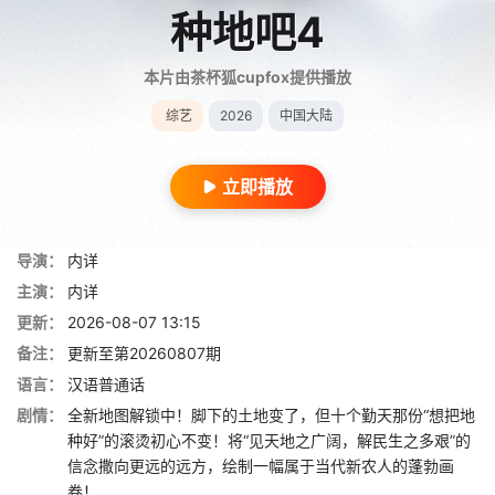
种地吧4
本片由茶杯狐cupfox提供播放
综艺
2026
中国大陆
立即播放
导演：
内详
主演：
内详
更新：
2026-08-07 13:15
备注：
更新至第20260807期
语言：
汉语普通话
剧情：
全新地图解锁中！脚下的土地变了，但十个勤天那份“想把地
种好”的滚烫初心不变！将“见天地之广阔，解民生之多艰”的
信念撒向更远的远方，绘制一幅属于当代新农人的蓬勃画
卷！