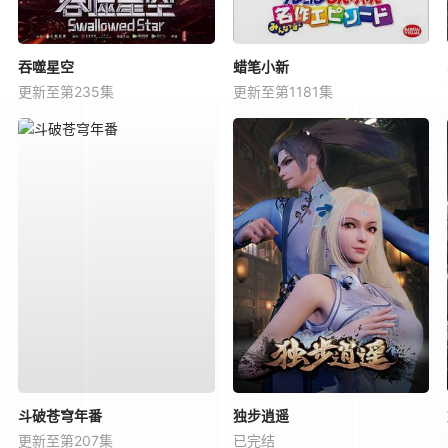
吞噬星空
蜡笔小新
更新至第235集
更新至第1181集
斗破苍穹年番
独步逍遥
更新至第207集
已完结