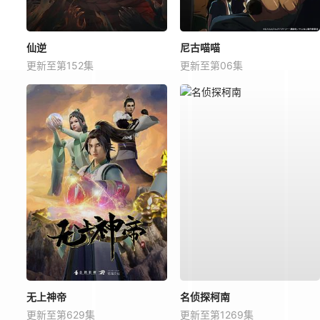
仙逆
尼古喵喵
更新至第152集
更新至第06集
无上神帝
名侦探柯南
更新至第629集
更新至第1269集