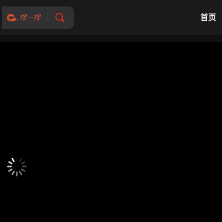
首页
搜一搜