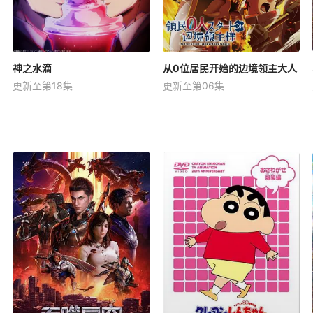
神之水滴
从0位居民开始的边境领主大人
更新至第18集
更新至第06集