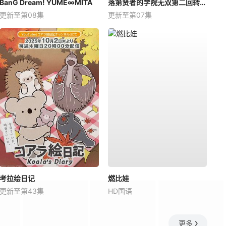
BanG Dream! YUME∞MITA
落第贤者的学院无双第二回转生，S等级作弊魔术师冒险记
更新至第08集
更新至第07集
考拉绘日记
燃比娃
更新至第43集
HD国语
更多