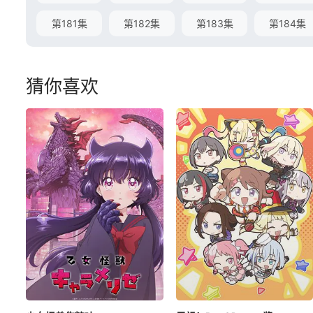
第181集
第182集
第183集
第184集
猜你喜欢