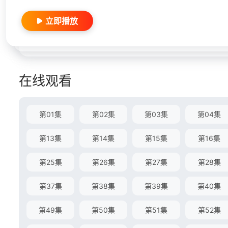
立即播放
在线观看
第01集
第02集
第03集
第04集
第13集
第14集
第15集
第16集
第25集
第26集
第27集
第28集
第37集
第38集
第39集
第40集
第49集
第50集
第51集
第52集