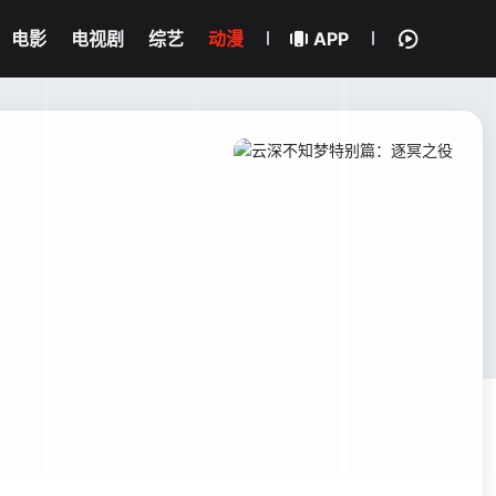
电影
电视剧
综艺
动漫
APP