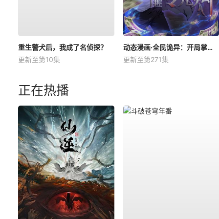
重生警犬后，我成了名侦探？
动态漫画·全民诡异：开局掌握零元购
更新至第10集
更新至第271集
正在热播