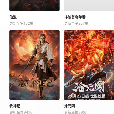
仙逆
斗破苍穹年番
更新至第152集
更新至第207集
牧神记
沧元图
更新至第94集
更新至第89集