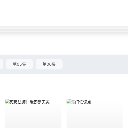
第05集
第06集