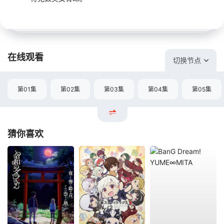
在线观看
切换节点
第01集
第02集
第03集
第04集
第05集
猜你喜欢