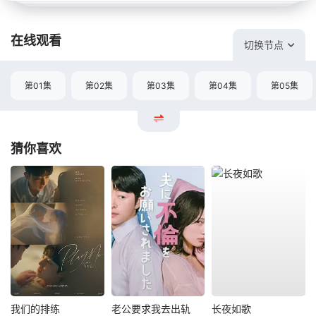
在线观看
切换节点
第01集
第02集
第03集
第04集
第05集
猜你喜欢
我们的排练
老公要求我去出轨
长夜如歌