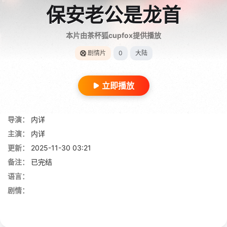
保安老公是龙首
本片由茶杯狐cupfox提供播放
剧情片
0
大陆
立即播放
导演：
内详
主演：
内详
更新：
2025-11-30 03:21
备注：
已完结
语言：
剧情：