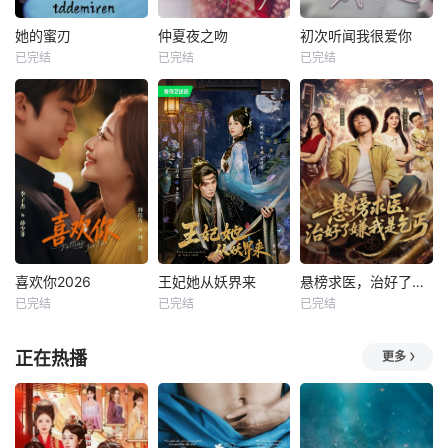
她的蜜刃
仲夏夜之吻
初次听闻我很爱你
已完结
已完结
已完结
喜欢你2026
王妃她从妖界来
悬榜求医，治好了嫌我是乞丐
已完结
已完结
已完结
正在热播
更多