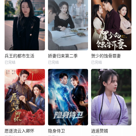
兵王的都市生活
娇妻归来第二季
贺少的蚀骨罪妻
已完结
已完结
已完结
愿逐流云入卿怀
隐身侍卫
逍遥赘婿