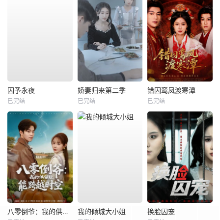
囚予永夜
娇妻归来第二季
错囚鸾凤渡寒潭
已完结
已完结
已完结
八零倒爷：我的供销社能跨时空
我的倾城大小姐
换脸囚宠