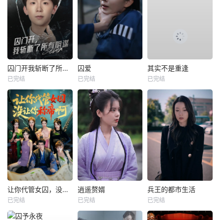
囚门开我斩断了所有阴谋
囚爱
其实不是重逢
已完结
已完结
已完结
让你代管女囚，没让你称帝啊
逍遥赘婿
兵王的都市生活
已完结
已完结
已完结