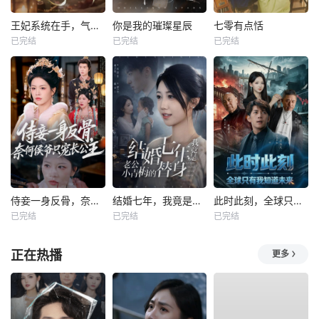
王妃系统在手，气的王爷发抖
你是我的璀璨星辰
七零有点恬
已完结
已完结
已完结
侍妾一身反骨，奈何侯爷只宠长公主
结婚七年，我竟是老公小青梅的替身
此时此刻，全球只有我知道未来
已完结
已完结
已完结
正在热播
更多