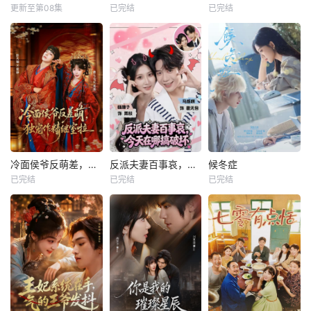
更新至第08集
已完结
已完结
冷面侯爷反萌差，独宠作精继室啦
反派夫妻百事哀，今天在哪搞破坏
候冬症
已完结
已完结
已完结