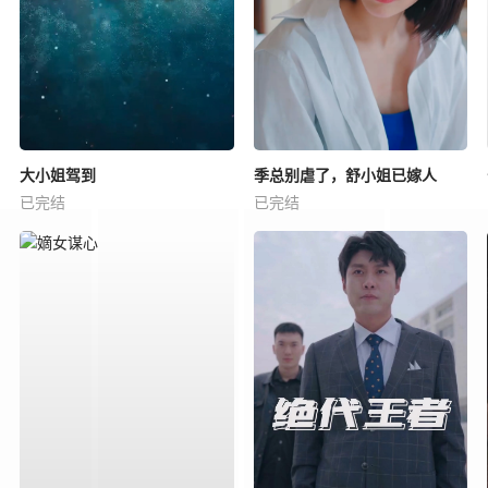
大小姐驾到
季总别虐了，舒小姐已嫁人
已完结
已完结