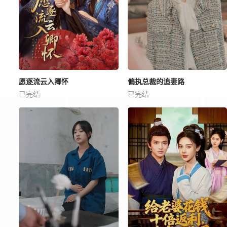
愿逐流云入卿怀
偏执总裁的追妻路
已完结
已完结