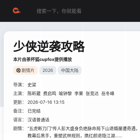
少侠逆袭攻略
本片由茶杯狐cupfox提供播放
剧情片
2026
中国大陆
导演：
史梁
主演：
陈昕葳
费启鸣
喻钟黎
李果
张竞达
岳冬峰
更新：
2026-07-16 13:15
备注：
已完结
语言：
汉语普通话
剧情：
“五虎断刀门”传人彭大盛身负绝脉命局下山退婚屡遭奇遇
教幕后黑手，重塑武林规则，携红颜退隐江湖……