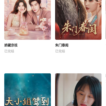
娇藏京枝
朱门春闺
已完结
已完结