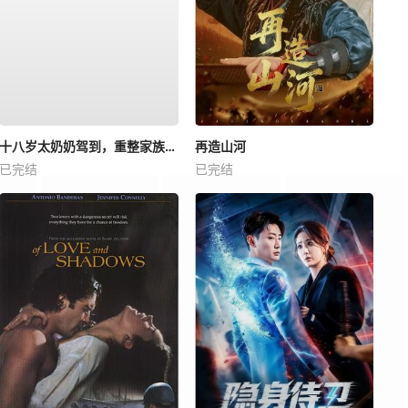
十八岁太奶奶驾到，重整家族荣耀4
再造山河
已完结
已完结