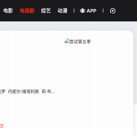
电影
电视剧
综艺
动漫
APP
美罗
丹妮尔·维塔利斯
莉·布拉泽海德
文