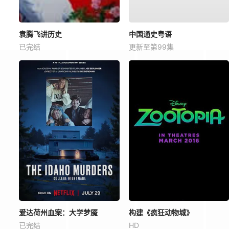
袁腾飞讲历史
中国通史粤语
已完结
更新至第99集
爱达荷州血案：大学梦魇
构建《疯狂动物城》
已完结
HD