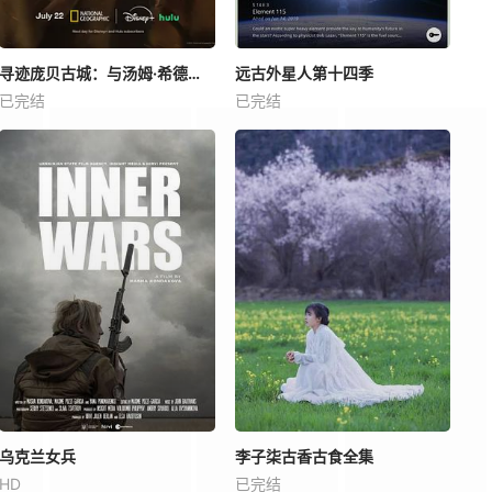
寻迹庞贝古城：与汤姆·希德勒斯顿同行
远古外星人第十四季
已完结
已完结
乌克兰女兵
李子柒古香古食全集
HD
已完结