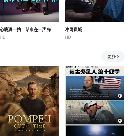
心跳漏一拍：结束在一声嗨
冲绳费城
HD
HD
更多