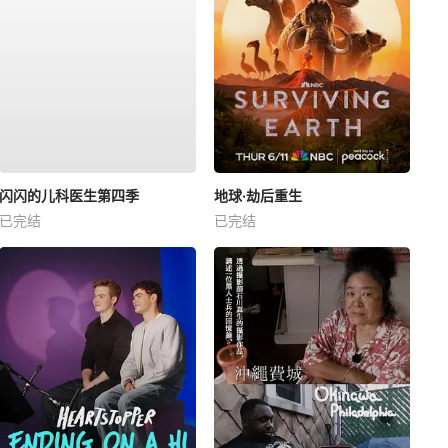
闪闪的儿科医生第四季
地球·劫后重生
已完结
已完结