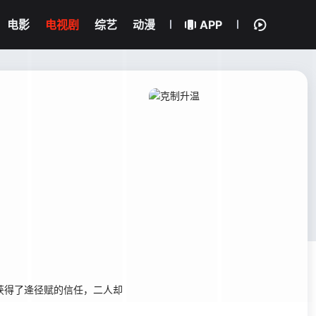
电影
电视剧
综艺
动漫
APP
获得了逄径赋的信任，二人却