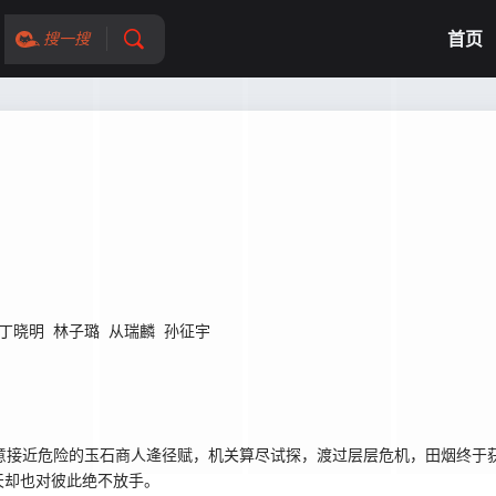
首页
搜一搜
丁晓明
林子璐
从瑞麟
孙征宇
意接近危险的玉石商人逄径赋，机关算尽试探，渡过层层危机，田烟终于
天却也对彼此绝不放手。