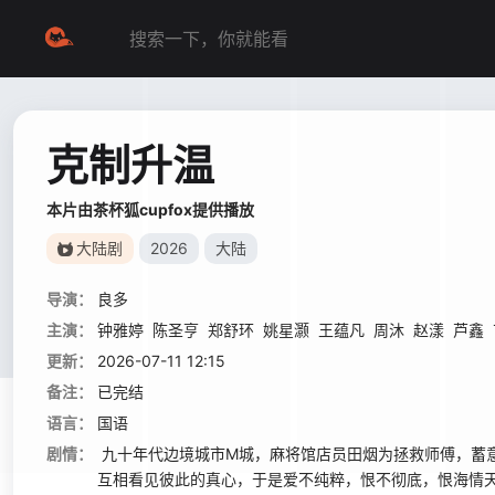
克制升温
本片由茶杯狐cupfox提供播放
大陆剧
2026
大陆
导演：
良多
主演：
钟雅婷
陈圣亨
郑舒环
姚星灏
王蕴凡
周沐
赵漾
芦鑫
更新：
2026-07-11 12:15
备注：
已完结
语言：
国语
剧情：
九十年代边境城市M城，麻将馆店员田烟为拯救师傅，蓄
互相看见彼此的真心，于是爱不纯粹，恨不彻底，恨海情