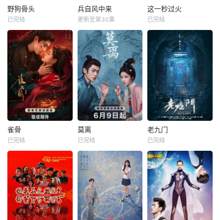
野狗骨头
兵自风中来
这一秒过火
已完结
更新至第30集
已完结
雀骨
莫离
老九门
已完结
已完结
已完结