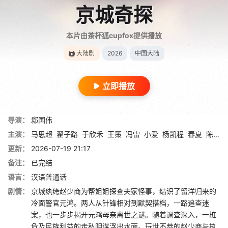
京城奇探
本片由茶杯狐cupfox提供播放
大陆剧
2026
中国大陆
立即播放
导演：
郄国伟
主演：
马思超
翟子路
于欣禾
王策
冯雷
小爱
杨凯程
春夏
陈意涵
更新：
2026-07-19 21:17
备注：
已完结
语言：
汉语普通话
剧情：
京城纨绔赵少商为帮姐姐探查夫家怪事，结识了留洋归来的
冷面警官元鸿。两人从针锋相对到默契搭档，一路追查迷
案，也一步步揭开元鸿母亲离世之谜。随着调查深入，一桩
危及民族利益的走私阴谋浮出水面。玩世不恭的赵少商与执