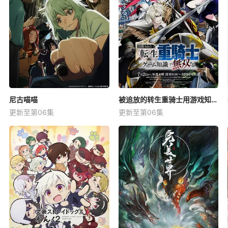
尼古喵喵
被追放的转生重骑士用游戏知识开无双
更新至第06集
更新至第06集