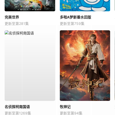
完美世界
多啦A梦新番水田版
更新至第281集
更新至第759集
名侦探柯南国语
牧神记
更新至第1269集
更新至第94集