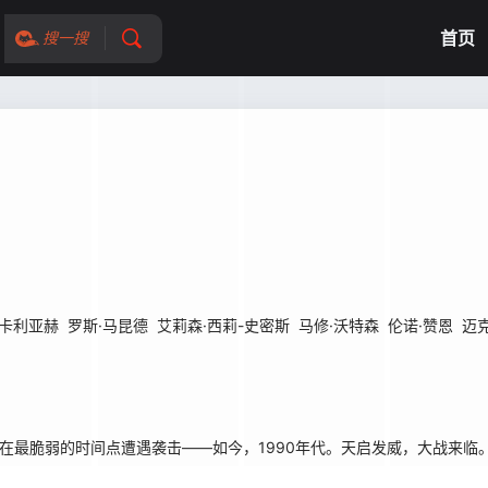
首页
搜一搜
·卡利亚赫
罗斯·马昆德
艾莉森·西莉-史密斯
马修·沃特森
伦诺·赞恩
迈
在最脆弱的时间点遭遇袭击——如今，1990年代。天启发威，大战来临