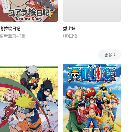
考拉绘日记
燃比娃
更新至第43集
HD国语
更多