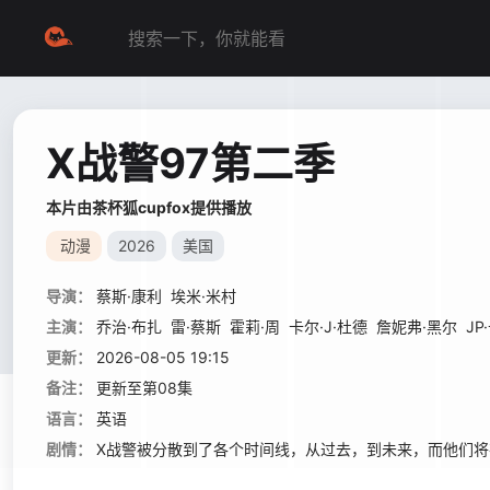
X战警97第二季
本片由茶杯狐cupfox提供播放
动漫
2026
美国
导演：
蔡斯·康利
埃米·米村
主演：
乔治·布扎
雷·蔡斯
霍莉·周
卡尔·J·杜德
詹妮弗·黑尔
JP
更新：
2026-08-05 19:15
备注：
更新至第08集
语言：
英语
剧情：
X战警被分散到了各个时间线，从过去，到未来，而他们将