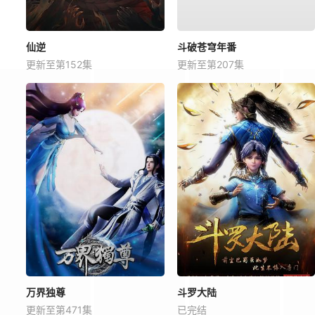
仙逆
斗破苍穹年番
更新至第152集
更新至第207集
万界独尊
斗罗大陆
更新至第471集
已完结