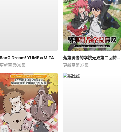
BanG Dream! YUME∞MITA
落第贤者的学院无双第二回转生，S等级作弊魔术师冒险记
更新至第08集
更新至第07集