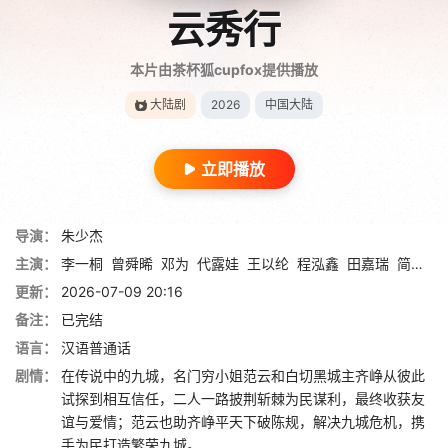
云秀行
本片由茶杯狐cupfox提供播放
大陆剧
2026
中国大陆
立即播放
导演：
朱少杰
主演：
李一桐
曾舜晞
邓为
代露娃
王以纶
程泓鑫
田嘉瑞
简宇熙
更新：
2026-07-09 20:16
备注：
已完结
语言：
汉语普通话
剧情：
在传说中的九城，名门穷小姐范云和白切黑城主齐峥从彼此
试探到相互信任，二人一路披荆斩棘为民谋利，最终收获友
谊与爱情；范云也助齐峥平天下破陈规，解决九城危机，携
手为民打造繁荣九城。