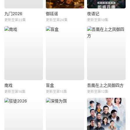
九门2026
御廷谣
夜语记
更新至第22集
更新至第24集
更新至第19集
南戏
盲盒
吾凰在上之凤御四方
更新至第16集
更新至第15集
更新至第12集