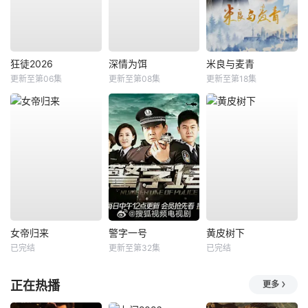
狂徒2026
深情为饵
米良与麦青
更新至第06集
更新至第08集
更新至第18集
女帝归来
警字一号
黄皮树下
已完结
更新至第32集
已完结
正在热播
更多