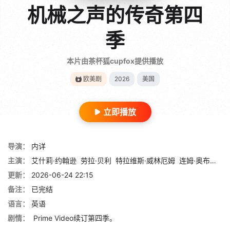
机械之声的传奇第四
季
本片由茶杯狐cupfox提供播放
欧美剧
2026
美国
立即播放
导演：
内详
主演：
艾什莉·约翰逊
劳拉·贝利
特拉维斯·威林厄姆
连姆·奥布赖恩
更新：
2026-06-24 22:15
备注：
已完结
语言：
英语
剧情：
Prime Video续订第四季。