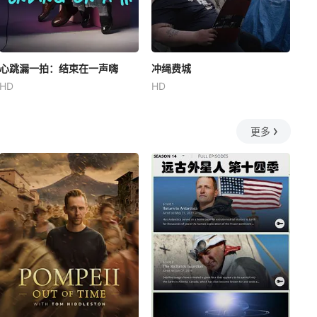
心跳漏一拍：结束在一声嗨
冲绳费城
HD
HD
更多