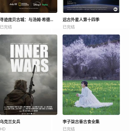
寻迹庞贝古城：与汤姆·希德勒斯顿同行
远古外星人第十四季
已完结
已完结
乌克兰女兵
李子柒古香古食全集
HD
已完结