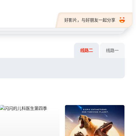
好影片，与好朋友一起分享
线路二
线路一