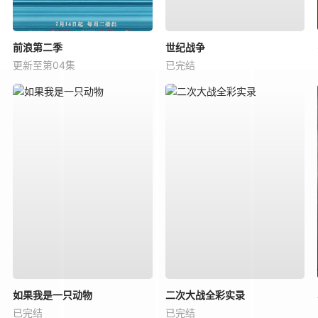
前浪第二季
世纪战争
更新至第04集
已完结
如果我是一只动物
二次大战全彩实录
已完结
已完结