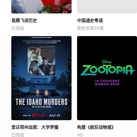
袁腾飞讲历史
中国通史粤语
已完结
更新至第99集
爱达荷州血案：大学梦魇
构建《疯狂动物城》
已完结
HD