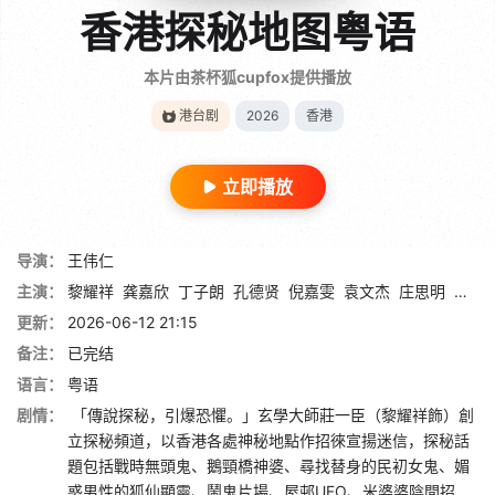
香港探秘地图粤语
本片由茶杯狐cupfox提供播放
港台剧
2026
香港
立即播放
导演：
王伟仁
主演：
黎耀祥
龚嘉欣
丁子朗
孔德贤
倪嘉雯
袁文杰
庄思明
蔡国
更新：
2026-06-12 21:15
备注：
已完结
语言：
粤语
剧情：
「傳說探秘，引爆恐懼。」玄學大師莊一臣（黎耀祥飾）創
立探秘頻道，以香港各處神秘地點作招徠宣揚迷信，探秘話
題包括戰時無頭鬼、鵝頸橋神婆、尋找替身的民初女鬼、媚
惑男性的狐仙顯靈、鬧鬼片場、屋邨UFO、米婆婆陰間招