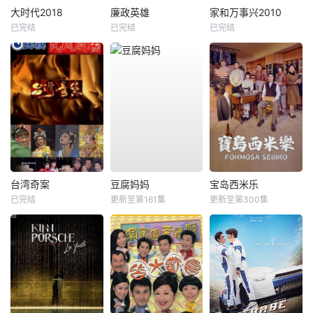
大时代2018
廉政英雄
家和万事兴2010
已完结
已完结
已完结
台湾奇案
豆腐妈妈
宝岛西米乐
已完结
更新至第161集
更新至第300集