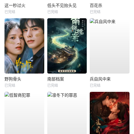
这一秒过火
低头不见抬头见
百花杀
已完结
已完结
已完结
野狗骨头
南部档案
兵自风中来
已完结
已完结
已完结