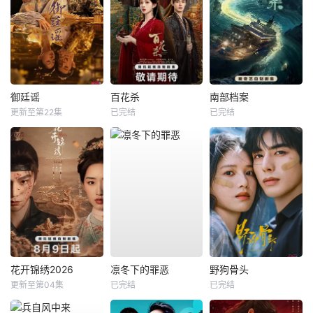
御廷谣
百花杀
南部档案
更新至第22集
已完结
已完结
花开锦绣2026
凛冬下的罪恶
野狗骨头
更新至第04集
已完结
已完结