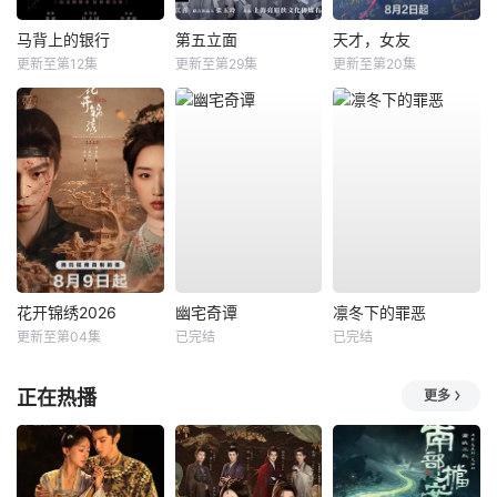
马背上的银行
第五立面
天才，女友
更新至第12集
更新至第29集
更新至第20集
花开锦绣2026
幽宅奇谭
凛冬下的罪恶
更新至第04集
已完结
已完结
正在热播
更多