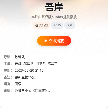
吾岸
本片由茶杯狐cupfox提供播放
大陆剧
2025
大陆
立即播放
导演：
欧谭凯
主演：
云旗
郝熠然
扣卫龙
陈建宇
更新：
2026-05-20 21:16
备注：
更新至第15集
语言：
国语
剧情：
改编自小说《四面佛》。