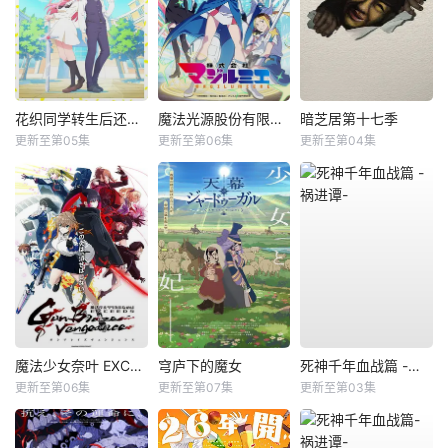
花织同学转生后还是想干架
魔法光源股份有限公司第二季
暗芝居第十七季
更新至第05集
更新至第06集
更新至第04集
魔法少女奈叶 EXCEEDS Gun Blaze Vengeance
穹庐下的魔女
死神千年血战篇 -祸进谭-
更新至第06集
更新至第07集
更新至第03集