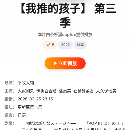
【我推的孩子】 第三
季
本片由茶杯狐cupfox提供播放
动漫
2026
日本
立即播放
导演：
平牧大辅
主演：
大冢刚央
伊驹百合绘
潘惠美
石见舞菜香
大久保瑠美
高桥
更新：
2026-03-25 23:15
备注：
更新至第11集
语言：
日语
剧情：
物語は新たなステージへ── 『POP IN ２』のリリ
ースから半年。 ＭＥＭちょの尽力の甲斐もあり、今やB