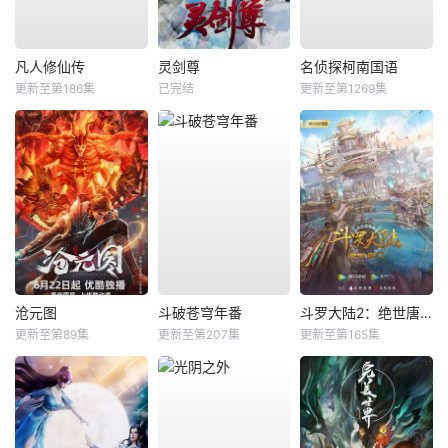
凡人修仙传
灵剑尊
名侦探柯南国语
更新至第186集
已完结
更新至第1269集
沧元图
斗破苍穹年番
斗罗大陆2：绝世唐门
更新至第89集
更新至第207集
更新至第165集