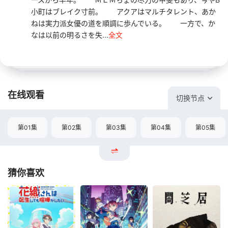
小町はブレイク寸前。 アクアはマルチタレント、あか
ねは実力派女優の道を順調に歩んでいる。 一方で、か
なは以前の明るさを失...
全文
在线观看
切换节点
第01集
第02集
第03集
第04集
第05集
猜你喜欢