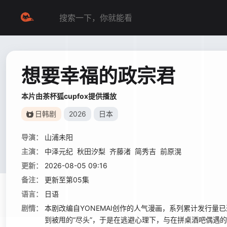
想要幸福的政宗君
本片由茶杯狐cupfox提供播放
日韩剧
2026
日本
导演：
山浦未阳
主演：
中泽元纪
秋田汐梨
齐藤渚
简秀吉
前原滉
更新：
2026-08-05 09:16
备注：
更新至第05集
语言：
日语
剧情：
本剧改编自YONEMAI创作的人气漫画，系列累计发行量
到被甩的“尽头”，于是在逃避心理下，与在拼桌酒吧偶遇的