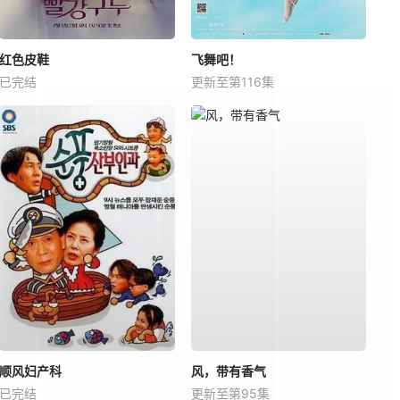
红色皮鞋
飞舞吧！
已完结
更新至第116集
顺风妇产科
风，带有香气
已完结
更新至第95集