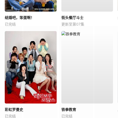
结婚吧，笨蛋啊！
街头餐厅斗士
已完结
更新至第07集
彩虹罗曼史
铁拳教育
已完结
已完结