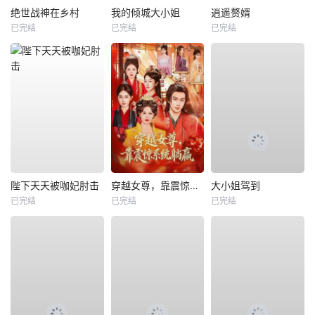
绝世战神在乡村
我的倾城大小姐
逍遥赘婿
已完结
已完结
已完结
陛下天天被咖妃肘击
穿越女尊，靠震惊系统躺赢
大小姐驾到
已完结
已完结
已完结