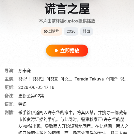
谎言之屋
本片由茶杯狐cupfox提供播放
剧情片
2026
韩国
立即播放
导演：
孙泰谦
主演：
김승법
김경민
이정호
이승노
Terada Takuya
이재준
임정규
更新：
2026-06-05 17:16
备注：
更新至第02集
语言：
韩语
剧情：
杀手徐伊道闯入许东华的家中，将其囚禁，并搜寻一部藏有
市长贪污证据的手机。与此同时，警察秋泰正(许东华的朋
友)突然出现，导致两人开始短暂地同居。在此期间，两人之
间开始萌生微妙的情愫，而一场意外事件的发生，将三人卷