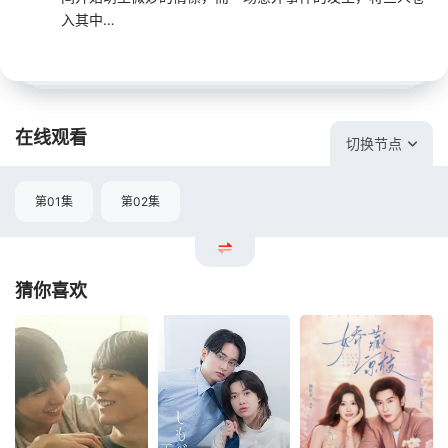
入其中…
在线观看
切换节点
第01集
第02集
猜你喜欢