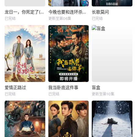
龙日一，你死定了(短剧)
今晚也要和连环杀手约会
长歌莫问
已完结
更新至第06集
已完结
爱情正路过
我当卧底这件事
盲盒
已完结
已完结
更新至第10集