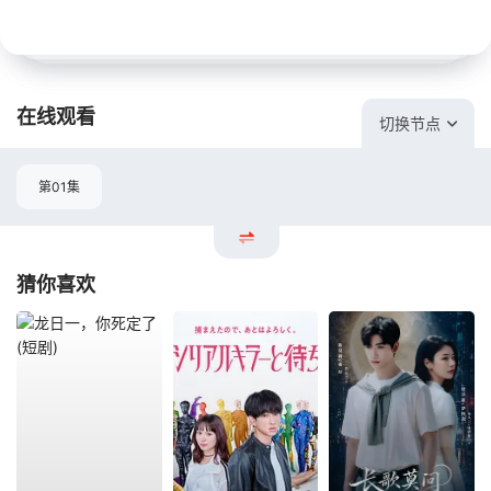
在线观看
切换节点
第01集
猜你喜欢