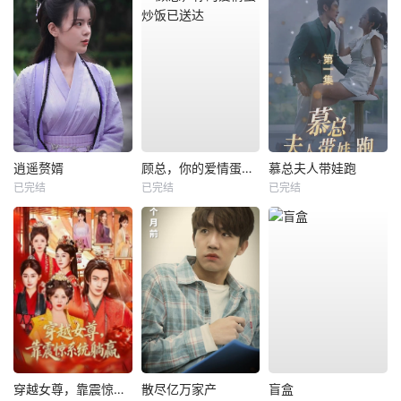
逍遥赘婿
顾总，你的爱情蛋炒饭已送达
慕总夫人带娃跑
已完结
已完结
已完结
穿越女尊，靠震惊系统躺赢
散尽亿万家产
盲盒