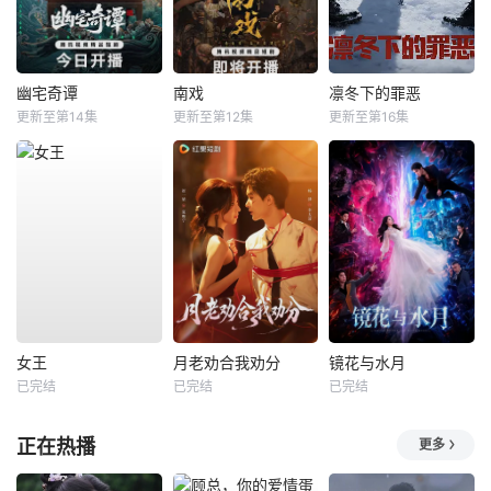
幽宅奇谭
南戏
凛冬下的罪恶
更新至第14集
更新至第12集
更新至第16集
女王
月老劝合我劝分
镜花与水月
已完结
已完结
已完结
正在热播
更多