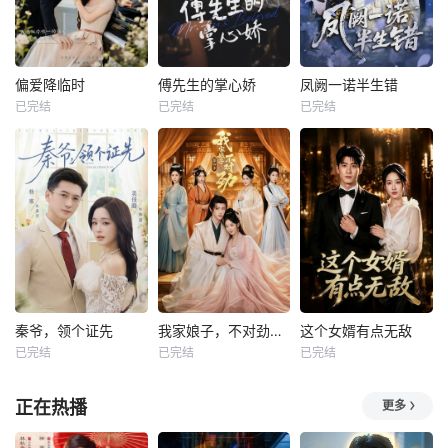
偏爱降临时
傅先生的掌心娇
凤阙一诺半生错
已完结
已完结
已完结
秦爷，领个证先
我家娘子，不对劲第四季
这个女婿有点无敌
已完结
已完结
已完结
正在热播
更多