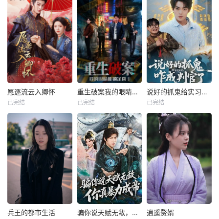
愿逐流云入卿怀
重生破案我的眼睛能锁定凶手
说好的抓鬼给实习证明，咋成判官了
已完结
已完结
已完结
兵王的都市生活
骗你说天赋无敌，你真暴力成帝
逍遥赘婿