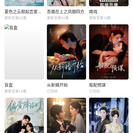
夏色之云掀起恋爱与风暴
吾凰在上之凤御四方
南戏
更新至第05集
更新至第10集
更新至第15集
盲盒
从新婚开始
般配预谋
更新至第14集
已完结
已完结