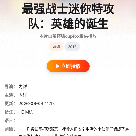
最强战士迷你特攻
队：英雄的诞生
本片由茶杯狐cupfox提供播放
动漫
2016
立即播放
导演：
内详
主演：
内详
更新：
2026-06-04 11:15
备注：
HD国语
语言：
剧情：
几名试图打败邪恶，拯救人们安宁生活的小伙伴们组成了最