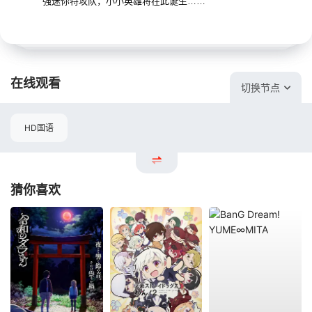
强迷你特攻队，小小英雄将在此诞生……
在线观看
切换节点
HD国语
猜你喜欢