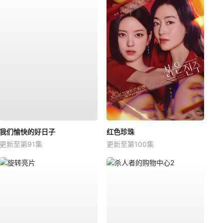
我们愉快的好日子
红色珍珠
更新至第91集
更新至第100集