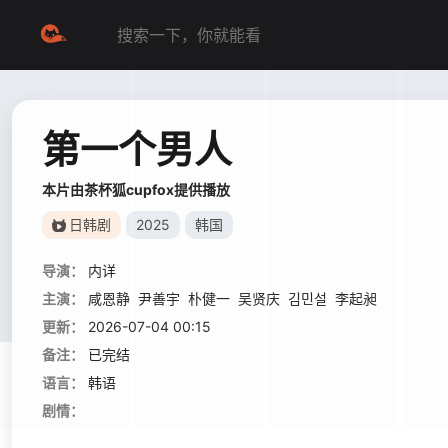
第一个男人
本片由茶杯狐cupfox提供播放
日韩剧
2025
韩国
导演：
内详
主演：
咸恩静
尹善宇
朴健一
吴贤庆
김민설
李起昶
更新：
2026-07-04 00:15
备注：
已完结
语言：
韩语
剧情：