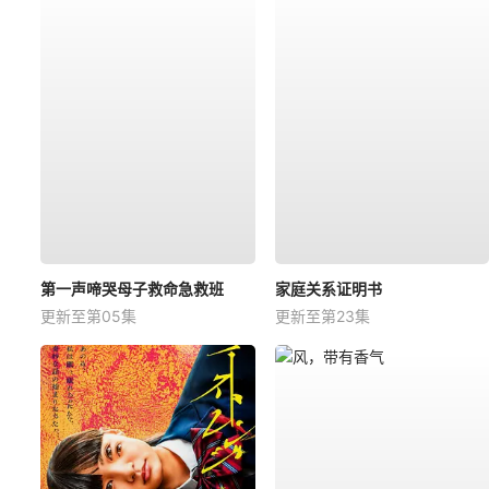
第一声啼哭母子救命急救班
家庭关系证明书
更新至第05集
更新至第23集