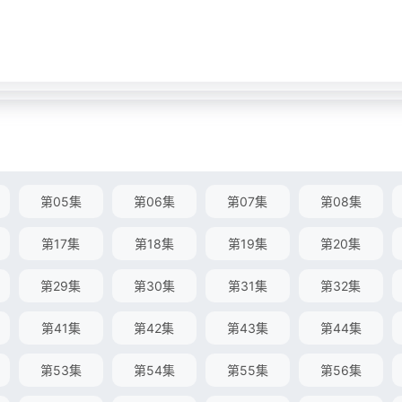
第05集
第06集
第07集
第08集
第17集
第18集
第19集
第20集
第29集
第30集
第31集
第32集
第41集
第42集
第43集
第44集
第53集
第54集
第55集
第56集