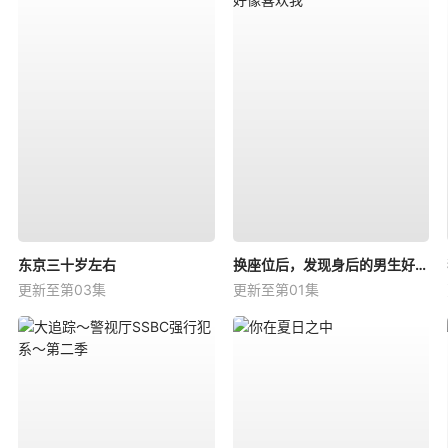
东京三十岁左右
换座位后，发现身后的男生好像喜欢我
更新至第03集
更新至第01集