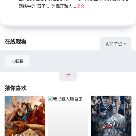
网络中的“器子”。为揭开骇人...
全文
在线观看
切换节点
HD国语
猜你喜欢