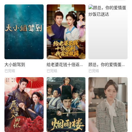
大小姐驾到
给老婆花钱十倍返利，我富可敌国
顾总，你的爱情蛋炒饭已送达
已完结
已完结
已完结