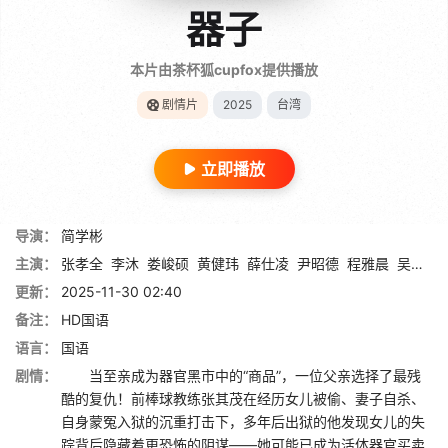
器子
本片由茶杯狐cupfox提供播放
剧情片
2025
台湾
立即播放
导演：
简学彬
主演：
张孝全
李沐
娄峻硕
黄健玮
薛仕凌
尹昭德
程雅晨
吴承洋
更新：
2025-11-30 02:40
备注：
HD国语
语言：
国语
剧情：
当至亲成为器官黑市中的“商品”，一位父亲选择了最残
酷的复仇！前棒球教练张其茂在经历女儿被偷、妻子自杀、
自身蒙冤入狱的沉重打击下，多年后出狱的他发现女儿的失
踪背后隐藏着更恐怖的阴谋——她可能已成为活体器官买卖