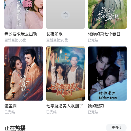
老公要求我去出轨
长夜如歌
想你的第七个春日
更新至第05集
更新至第20集
已完结
渡尘渊
七零凝脂美人飒翻了
她的蜜刃
已完结
已完结
已完结
正在热播
更多