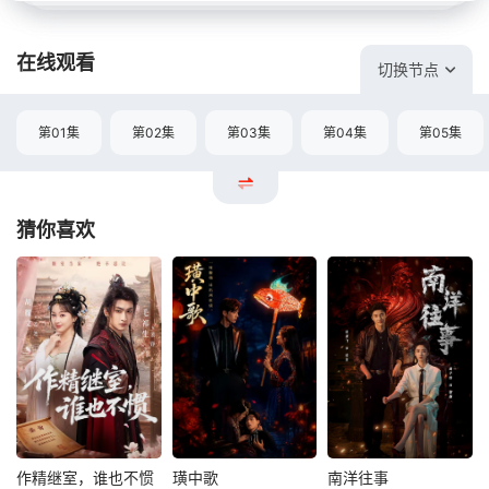
在线观看
切换节点
第01集
第02集
第03集
第04集
第05集
猜你喜欢
作精继室，谁也不惯
璜中歌
南洋往事