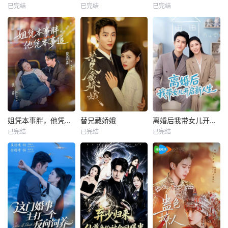
已完结
已完结
已完结
姐凭本事胖，他凭本事追
替兄藏娇娥
离婚后我带女儿开启新人生
已完结
已完结
已完结