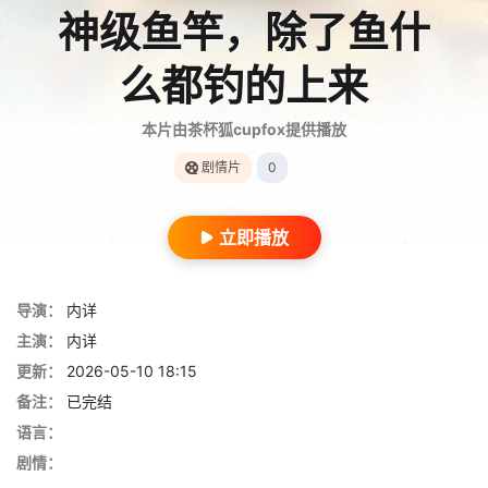
神级鱼竿，除了鱼什
么都钓的上来
本片由茶杯狐cupfox提供播放
剧情片
0
立即播放
导演：
内详
主演：
内详
更新：
2026-05-10 18:15
备注：
已完结
语言：
剧情：