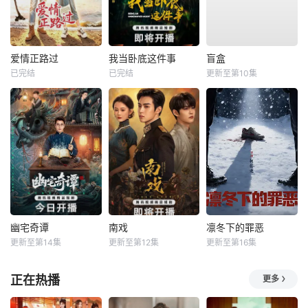
爱情正路过
我当卧底这件事
盲盒
已完结
已完结
更新至第10集
幽宅奇谭
南戏
凛冬下的罪恶
更新至第14集
更新至第12集
更新至第16集
正在热播
更多