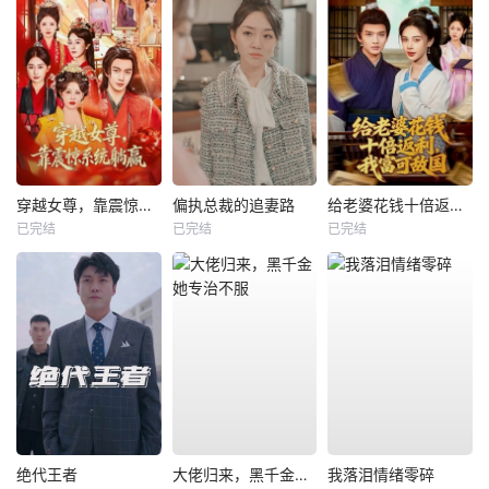
穿越女尊，靠震惊系统躺赢
偏执总裁的追妻路
给老婆花钱十倍返利，我富可敌国
已完结
已完结
已完结
绝代王者
大佬归来，黑千金她专治不服
我落泪情绪零碎