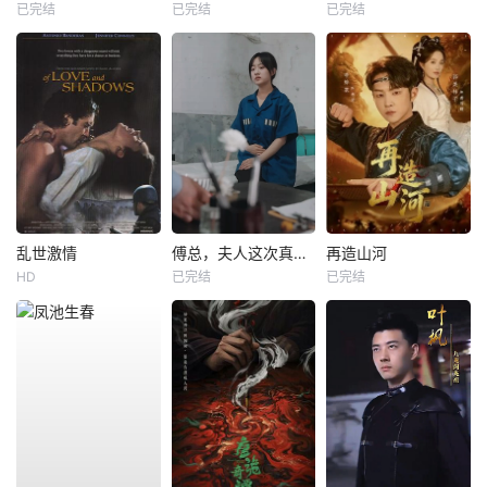
已完结
已完结
已完结
乱世激情
傅总，夫人这次真的死了
再造山河
HD
已完结
已完结