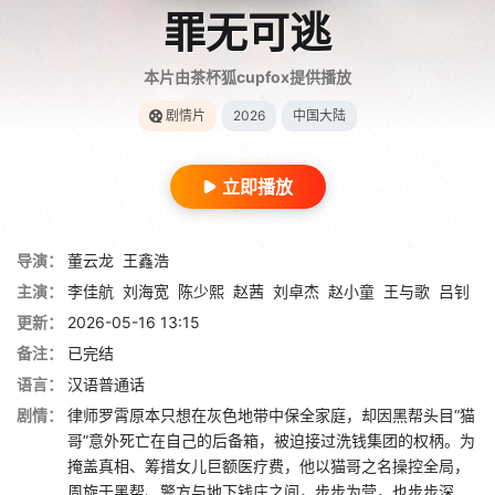
罪无可逃
本片由茶杯狐cupfox提供播放
剧情片
2026
中国大陆
立即播放
导演：
董云龙
王鑫浩
主演：
李佳航
刘海宽
陈少熙
赵茜
刘卓杰
赵小童
王与歌
吕钊
更新：
2026-05-16 13:15
备注：
已完结
语言：
汉语普通话
剧情：
律师罗霄原本只想在灰色地带中保全家庭，却因黑帮头目“猫
哥”意外死亡在自己的后备箱，被迫接过洗钱集团的权柄。为
掩盖真相、筹措女儿巨额医疗费，他以猫哥之名操控全局，
周旋于黑帮、警方与地下钱庄之间，步步为营，也步步深