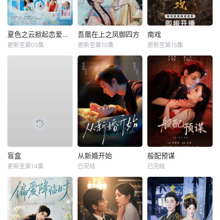
夏色之云掀起恋爱与风暴
吾凰在上之凤御四方
南戏
更新至第05集
更新至第10集
更新至第15集
盲盒
从新婚开始
般配预谋
更新至第14集
已完结
已完结