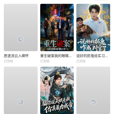
愿逐流云入卿怀
重生破案我的眼睛能锁定凶手
说好的抓鬼给实习证明，咋成判官了
已完结
已完结
已完结