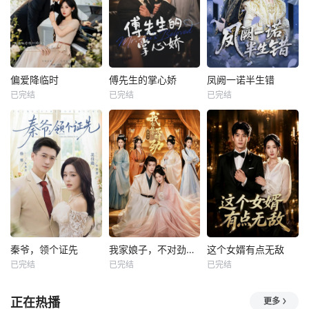
偏爱降临时
傅先生的掌心娇
凤阙一诺半生错
已完结
已完结
已完结
秦爷，领个证先
我家娘子，不对劲第四季
这个女婿有点无敌
已完结
已完结
已完结
正在热播
更多