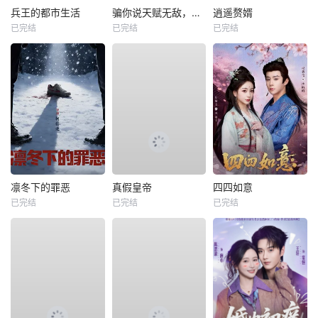
兵王的都市生活
骗你说天赋无敌，你真暴力成帝
逍遥赘婿
已完结
已完结
已完结
凛冬下的罪恶
真假皇帝
四四如意
已完结
已完结
已完结